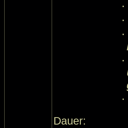
·
·
·
·
·
Dauer