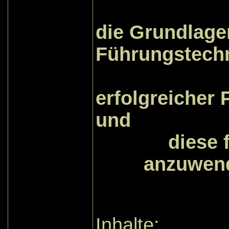
setzen
die Grundlag
Führungstech
und di
erfolgreicher
und
diese 
anzuwen
Inhalte: