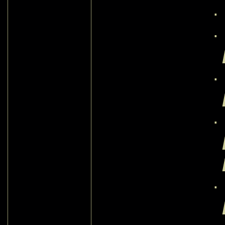
·
·
·
·
·