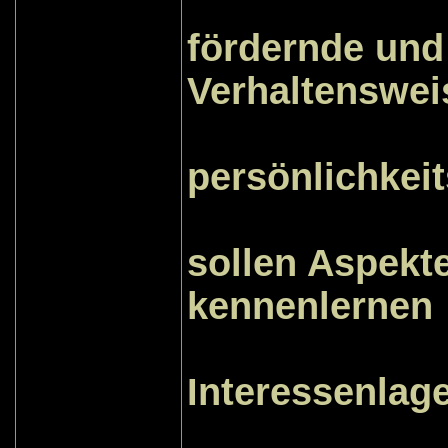
erkenn
fördernde un
Verhaltenswei
und e
persönlichkeit
Die T
sollen Aspekt
kennenlernen
und die
Interessenlag
können