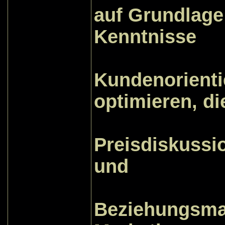
auf Grundlage
Kenntnisse
d
Kundenorienti
optimieren, di
kalku
Preisdiskussi
und
die K
Beziehungsma