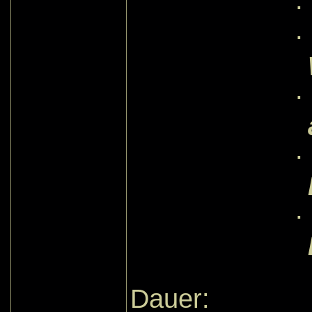
·
·
·
·
·
Dauer